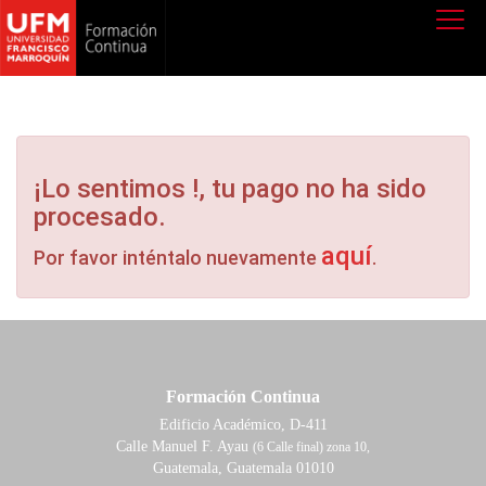
¡Lo sentimos !, tu pago no ha sido
procesado.
aquí
Por favor inténtalo nuevamente
.
Formación Continua
Edificio Académico, D-411
Calle Manuel F. Ayau
(6 Calle final) zona 10,
Guatemala, Guatemala 01010