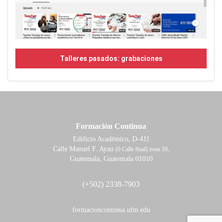
Talleres pasados: grabaciones
Formación Continua
Edificio Académico, D-411
Calle Manuel F. Ayau
(6 Calle final) zona 10,
Guatemala, Guatemala 01010
(+502) 2338-7903
formacioncontinua.ufm.edu