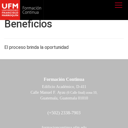
Beneficios
El proceso brinda la oportunidad
Formación Continua
Edificio Académico, D-411
Calle Manuel F. Ayau
(6 Calle final) zona 10,
Guatemala, Guatemala 01010
(+502) 2338-7903
formacioncontinua.ufm.edu