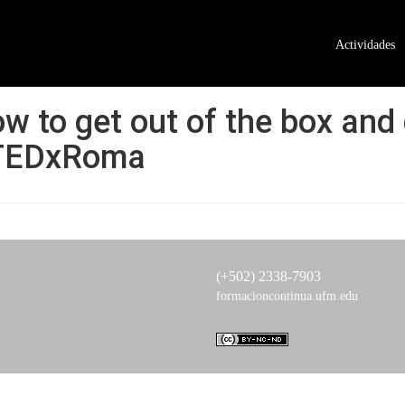
Actividades
ow to get out of the box and
 TEDxRoma
(+502) 2338-7903
formacioncontinua.ufm.edu