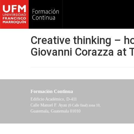
Creative thinking – h
Giovanni Corazza at
Formación Continua
Edificio Académico, D-411
Calle Manuel F. Ayau
(6 Calle final) zona 10,
Guatemala, Guatemala 01010