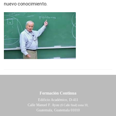
nuevo conocimiento.
Formación Continua
Edificio Académico, D-411
Calle Manuel F. Ayau
(6 Calle final) zona 10,
Guatemala, Guatemala 01010