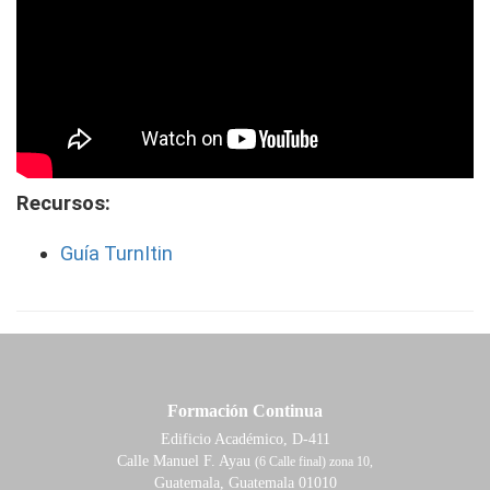
Recursos:
Guía TurnItin
Formación Continua
Edificio Académico, D-411
Calle Manuel F. Ayau
(6 Calle final) zona 10,
Guatemala, Guatemala 01010