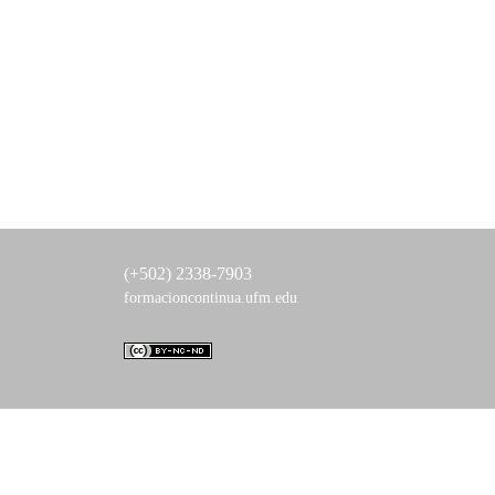
(+502) 2338-7903
formacioncontinua.ufm.edu