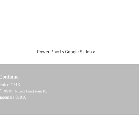
Power Point y Google Slides >
Continua
démico C313
F. Ayau
(6 Calle final) zona 10,
uatemala 01010