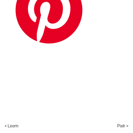
< Loom
Pixlr >