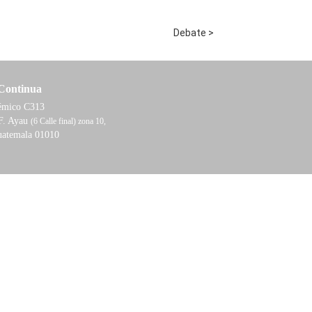
Debate >
Continua
démico C313
F. Ayau
(6 Calle final) zona 10,
uatemala 01010