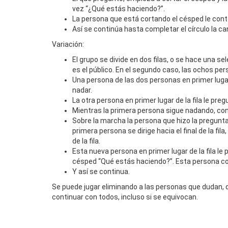
vez “¿Qué estás haciendo?”.
La persona que está cortando el césped le cont
Así se continúa hasta completar el círculo la c
Variación:
El grupo se divide en dos filas, o se hace una se
es el público. En el segundo caso, las ochos pe
Una persona de las dos personas en primer lugar
nadar.
La otra persona en primer lugar de la fila le pr
Mientras la primera persona sigue nadando, co
Sobre la marcha la persona que hizo la pregunta
primera persona se dirige hacia el final de la fil
de la fila.
Esta nueva persona en primer lugar de la fila le
césped “Qué estás haciendo?”. Esta persona co
Y así se continua.
Se puede jugar eliminando a las personas que dudan, d
continuar con todos, incluso si se equivocan.