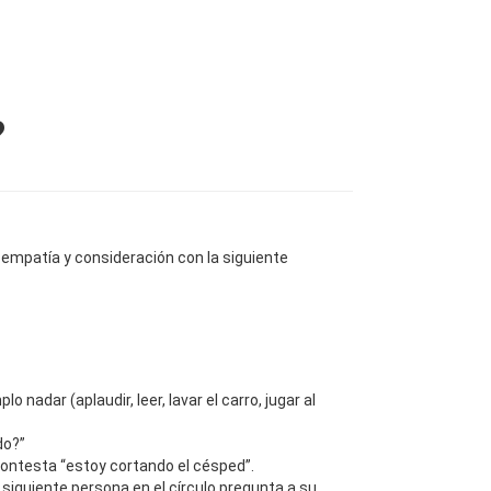
Actividades
Recursos
Contáctenos
?
empatía y consideración con la siguiente
 nadar (aplaudir, leer, lavar el carro, jugar al
do?”
contesta “estoy cortando el césped”.
 siguiente persona en el círculo pregunta a su