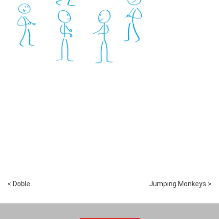
< Doble
Jumping Monkeys >