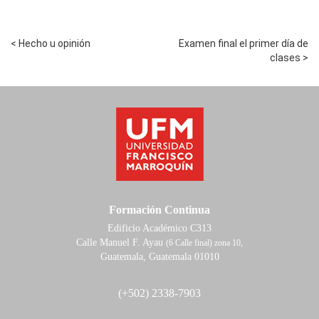
< Hecho u opinión
Examen final el primer día de
clases >
Formación Continua
Edificio Académico C313
Calle Manuel F. Ayau
(6 Calle final) zona 10,
Guatemala, Guatemala 01010
(+502) 2338-7903