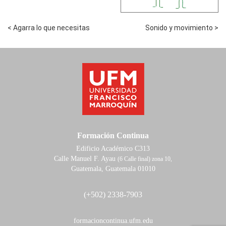
< Agarra lo que necesitas
Sonido y movimiento >
Formación Continua
Edificio Académico C313
Calle Manuel F. Ayau
(6 Calle final) zona 10,
Guatemala, Guatemala 01010
(+502) 2338-7903
formacioncontinua.ufm.edu