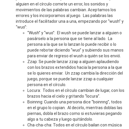
alguien en el círculo comete un error, los sonidos y
movimientos de las palabras cambian. Aceptamos los
errores y los incorporamos al juego. Las palabras las
introduce el facilitador una a una, empezando por “wush” y
“wuo”:
“Wush” y “wuo”: El wush se puede lanzar a alguien o
pasárselo a la persona que se tiene al lado. La
persona a la que se lo lanzan lo puede recibir o lo
puede rebotar diciendo “wuo” y subiendo sus manos
para enviar de regreso el wush a quién se los envió.
Zzap: Se puede lanzar zzap a alguien aplaudiendo
con los brazos extendidos hacia la persona a la que
se lo quieres enviar. Un zzap cambia la dirección del
juego, porque se puede lanzar zzap a cualquier
persona en el círculo.
Locura: Todos en el círculo cambian de lugar, con los
brazos hacia el cielo y gritando “locura”.
Boinnng: Cuando una persona dice “boinnng”, todos
en el grupo lo copian. Al decirlo, mientras doblas las
piernas, dobla el brazo como si estuvieras pegando
algo a tu cabeza y luego quitándolo.
Cha-cha-cha: Todos en el círculo bailan con música